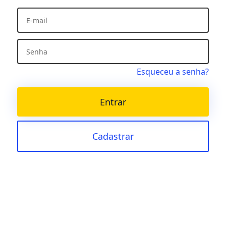
Esqueceu a senha?
Entrar
Cadastrar